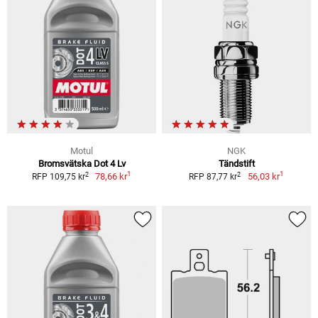
Motul
NGK
Bromsvätska Dot 4 Lv
Tändstift
1
1
2
2
78,66 kr
56,03 kr
RFP 109,75 kr
RFP 87,77 kr