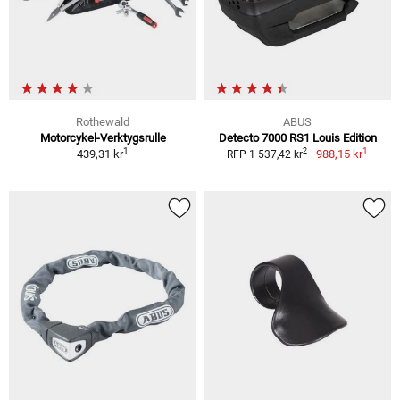
Rothewald
ABUS
Motorcykel-Verktygsrulle
Detecto 7000 RS1 Louis Edition
1
1
2
439,31 kr
988,15 kr
RFP 1 537,42 kr