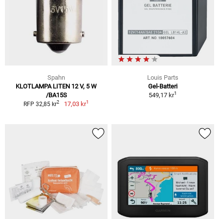
Spahn
Louis Parts
KLOTLAMPA LITEN 12 V, 5 W
Gel-Batteri
1
/BA15S
549,17 kr
1
2
17,03 kr
RFP 32,85 kr