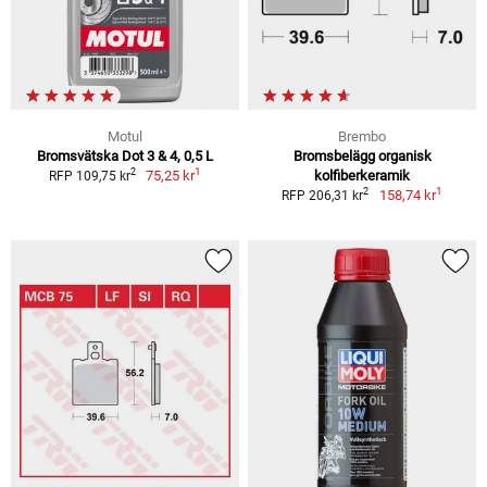
Motul
Brembo
Bromsvätska Dot 3 & 4, 0,5 L
Bromsbelägg organisk
1
2
75,25 kr
kolfiberkeramik
RFP 109,75 kr
1
2
158,74 kr
RFP 206,31 kr