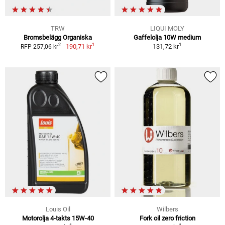
TRW
LIQUI MOLY
Bromsbelägg Organiska
Gaffelolja 10W medium
1
1
2
190,71 kr
131,72 kr
RFP 257,06 kr
Louis Oil
Wilbers
Motorolja 4-takts 15W-40
Fork oil zero friction