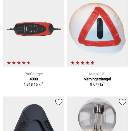
ProCharger
Moto112+
4000
Varningstriangel
1
1
1 318,15 kr
87,77 kr