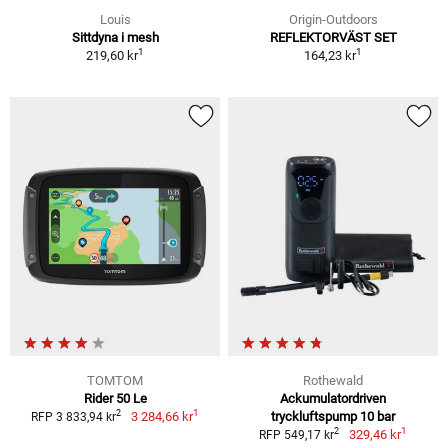
Louis
Origin-Outdoors
Sittdyna i mesh
REFLEKTORVÄST SET
1
1
219,60 kr
164,23 kr
TOMTOM
Rothewald
Rider 50 Le
Ackumulatordriven
1
2
3 284,66 kr
tryckluftspump 10 bar
RFP 3 833,94 kr
1
2
329,46 kr
RFP 549,17 kr