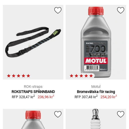
ROK-straps
Motul
ROKSTRAPS SPÄNNBAND
Bromsvätska för racing
1
1
2
2
236,96 kr
254,20 kr
RFP 328,47 kr
RFP 307,48 kr