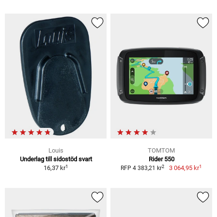
Louis
TOMTOM
Underlag till sidostöd svart
Rider 550
1
1
2
16,37 kr
3 064,95 kr
RFP 4 383,21 kr