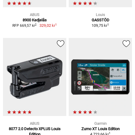
ABUS
Louis
8900 Kedjelås
GASSTÖD
1
1
2
329,02 kr
109,75 kr
RFP 669,57 kr
ABUS
Garmin
8077 2.0 Detecto XPLUS Louis
Zumo XT Louis Edition
1
Edition
4 723,66 kr