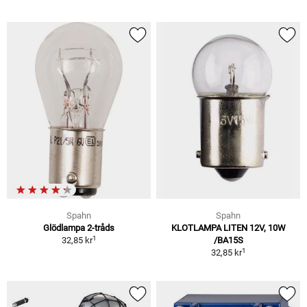
Spahn
Spahn
Glödlampa 2-tråds
KLOTLAMPA LITEN 12V, 10W
1
32,85 kr
/BA15S
1
32,85 kr