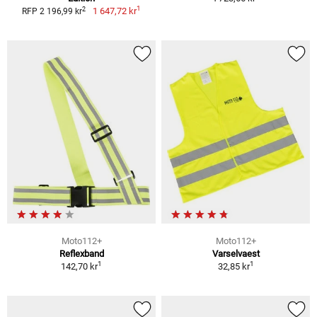
1
2
1 647,72 kr
RFP 2 196,99 kr
Moto112+
Moto112+
Reflexband
Varselvaest
1
1
142,70 kr
32,85 kr