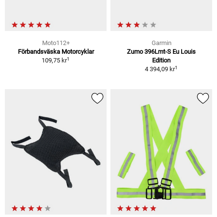
Moto112+
Garmin
Förbandsväska Motorcyklar
Zumo 396Lmt-S Eu Louis
1
109,75 kr
Edition
1
4 394,09 kr