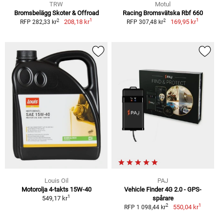
TRW
Motul
Bromsbelägg Skoter & Offroad
Racing Bromsvätska Rbf 660
1
1
2
2
208,18 kr
169,95 kr
RFP 282,33 kr
RFP 307,48 kr
Louis Oil
PAJ
Motorolja 4-takts 15W-40
Vehicle Finder 4G 2.0 - GPS-
1
549,17 kr
spårare
1
2
550,04 kr
RFP 1 098,44 kr