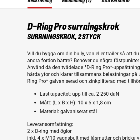
Beskrivning
Bedömning (1)
Alla varianter
D-Ring Pro surrningskrok
SURRNINGSKROK, 2 STYCK
Vill du bygga om din bully, van eller trailer så att 
andra fordon bättre? Behöver du några fästpunkter
Använd då den tvådelade *D-Ring Pro*-uppsättninge
hårda ytor och klarar tillsammans belastningar på 
Ring Pro* galvaniserad och zinkpläterad med tillhö
Lastkapacitet: upp till ca. 2 250 daN
Mått: (L x B x H): 10 x 6 x 1,8 cm
Material: galvaniserat stål
Leveransomfattning:
2 x D-ring med öglor
inkl. 4 x M10 vagnsbult med låsmutter och bricka v