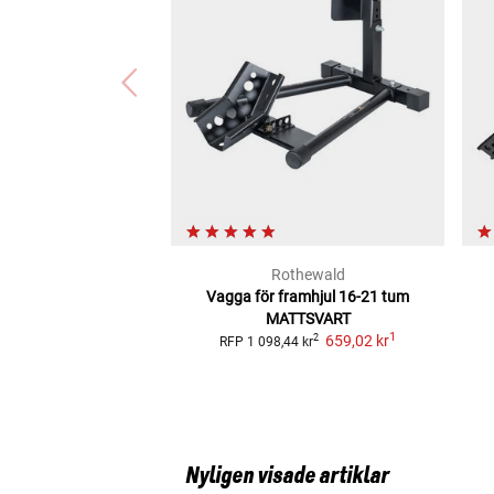
Rothewald
Vagga för framhjul 16-21 tum
MATTSVART
1
659,02 kr
2
RFP
1 098,44 kr
Nyligen visade artiklar