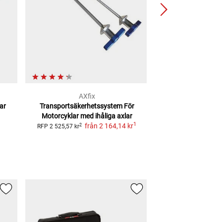
AXfix
AXf
ar
Transportsäkerhetssystem För
2.0 transportsäk
Motorcyklar med ihåliga axlar
motorcyklar med
1
från
2 164,14 kr
från
2 525
2
RFP
2 525,57 kr