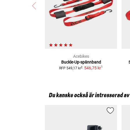
Acebikes
Buckle-Up-spännband
1
546,75 kr
2
RFP
549,17 kr
Du kanske också är intresserad av