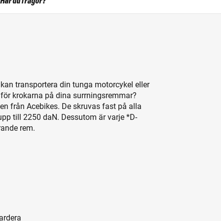
Har du frågor?
du kan transportera din tunga motorcykel eller
 för krokarna på dina surrningsremmar?
n från Acebikes. De skruvas fast på alla
upp till 2250 daN. Dessutom är varje *D-
rande rem.
ardera