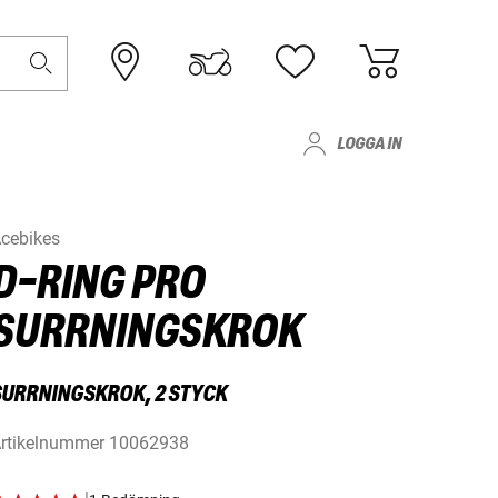
LOGGA IN
cebikes
D-RING PRO
SURRNINGSKROK
SURRNINGSKROK, 2 STYCK
rtikelnummer
10062938