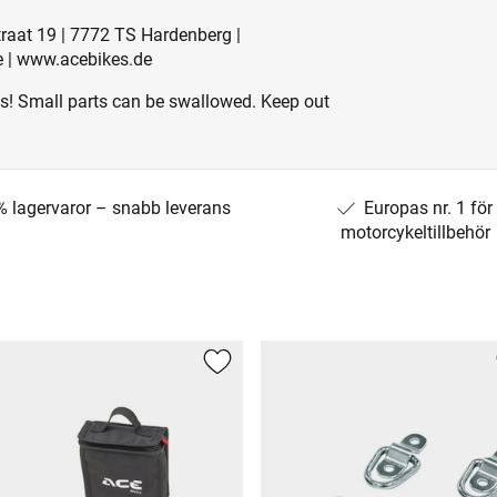
straat 19 | 7772 TS Hardenberg |
e | www.acebikes.de
es! Small parts can be swallowed. Keep out
% lagervaror – snabb leverans
Europas nr. 1 för
motorcykeltillbehör