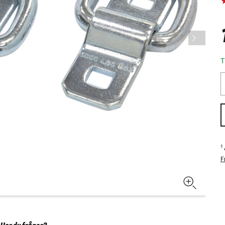
T
1
F