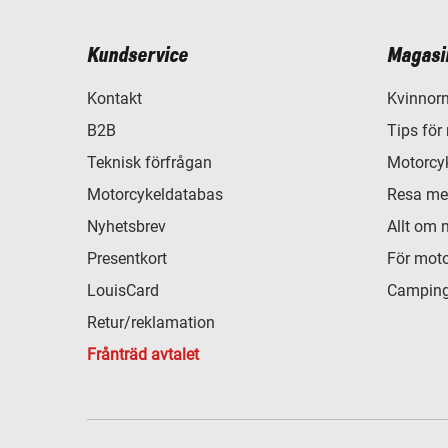
Kundservice
Magasi
Kontakt
Kvinnorn
B2B
Tips för
Teknisk förfrågan
Motorcyk
Motorcykeldatabas
Resa me
Nyhetsbrev
Allt om 
Presentkort
För moto
LouisCard
Camping
Retur/reklamation
Frånträd avtalet