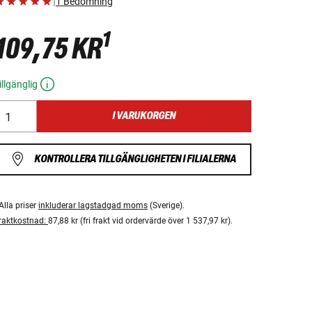
|
1 Bedömning
1
109,75 KR
illgänglig
I VARUKORGEN
KONTROLLERA TILLGÄNGLIGHETEN I FILIALERNA
Alla priser
inkluderar lagstadgad moms
(Sverige).
raktkostnad:
87,88 kr (fri frakt vid ordervärde över 1 537,97 kr).