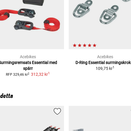
Acebikes
Acebikes
Surrningsremsats Essential med
D-Ring Essential surrningskrok
1
spärr
109,75 kr
1
312,32 kr
2
RFP
329,46 kr
 detta