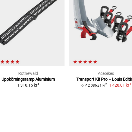
Rothewald
Acebikes
Uppkörningsramp Aluminium
Transport Kit Pro – Louis Editi
1
1
1 318,15 kr
1 428,01 kr
2
RFP
2 086,81 kr