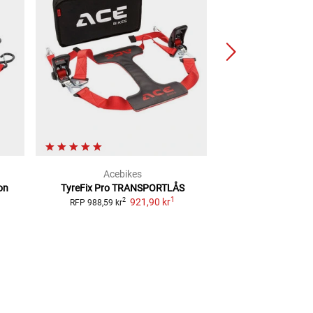
Acebikes
Acebi
on
TyreFix Pro TRANSPORTLÅS
Uppkörningsramp P
1
921,90 kr
500 
2
RFP
988,59 kr
3 844,8