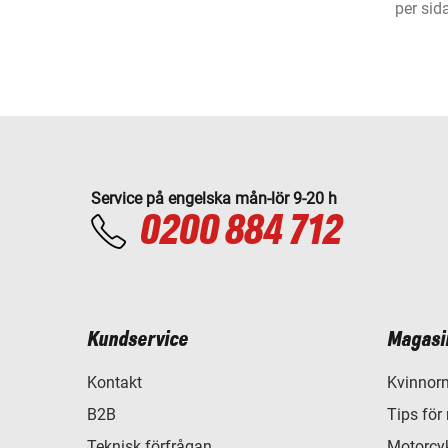
per sid
Service på engelska mån-lör 9-20 h
0200 884 712
Kundservice
Magasi
Kontakt
Kvinnorn
B2B
Tips för
Teknisk förfrågan
Motorcyk