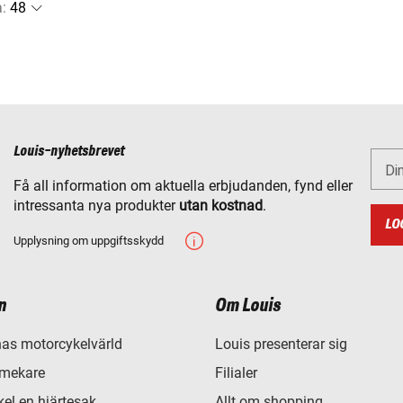
a
:
Louis-nyhetsbrevet
Di
Få all information om aktuella erbjudanden, fynd eller
intressanta nya produkter
utan kostnad
.
LO
Upplysning om uppgiftsskydd
n
Om Louis
as motorcykelvärld
Louis presenterar sig
 mekare
Filialer
el en hjärtesak
Allt om shopping