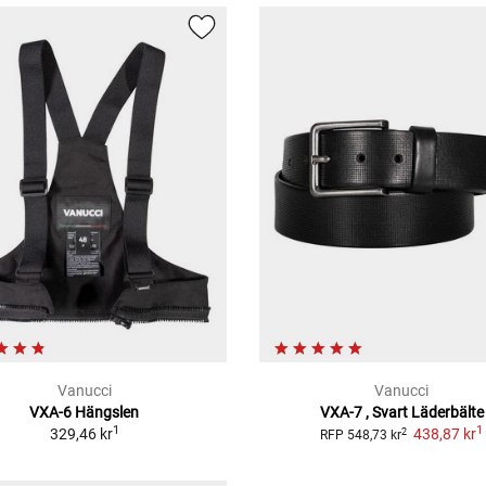
Vanucci
Vanucci
VXA-6
Hängslen
VXA-7 , Svart
Läderbälte
1
1
329,46 kr
438,87 kr
2
RFP
548,73 kr