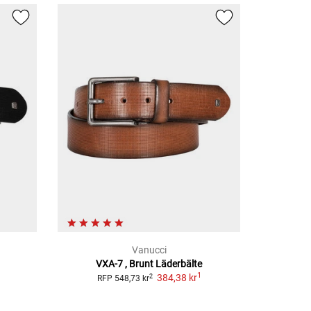
Vanucci
VXA-7 , Brunt
Läderbälte
1
384,38 kr
2
RFP
548,73 kr