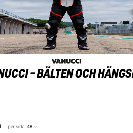
NUCCI - BÄLTEN OCH HÄNGS
l
per sida
: