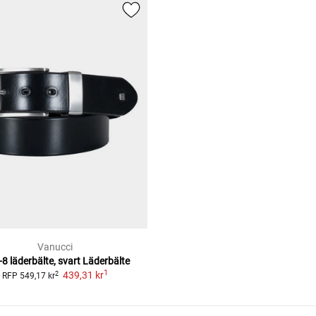
Vanucci
8 läderbälte, svart
Läderbälte
1
439,31 kr
2
RFP
549,17 kr