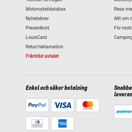
Motorcykeldatabas
Resa me
Nyhetsbrev
Allt om 
Presentkort
För moto
LouisCard
Camping
Retur/reklamation
Frånträd avtalet
Enkel och säker betalning
Snabba
levera