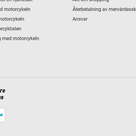
d motorcykeln
Återbetalning av mervärdessk
motorcykeln
Ansvar
rcyklisten
 med motorcykeln
re
ns