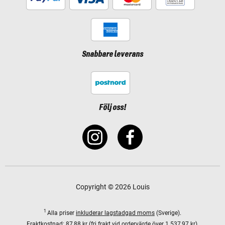
Snabbare leverans
Följ oss!
Copyright © 2026 Louis
1
Alla priser
inkluderar lagstadgad moms
(Sverige).
Fraktkostnad:
87,88 kr (fri frakt vid ordervärde över 1 537,97 kr).