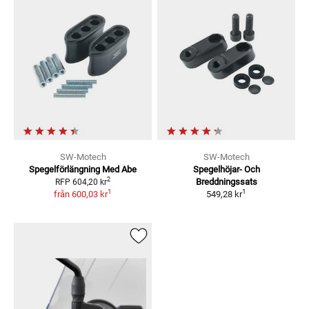
SW-Motech
SW-Motech
Spegelförlängning Med Abe
Spegelhöjar- Och
2
Breddningssats
RFP
604,20 kr
1
1
från
600,03 kr
549,28 kr