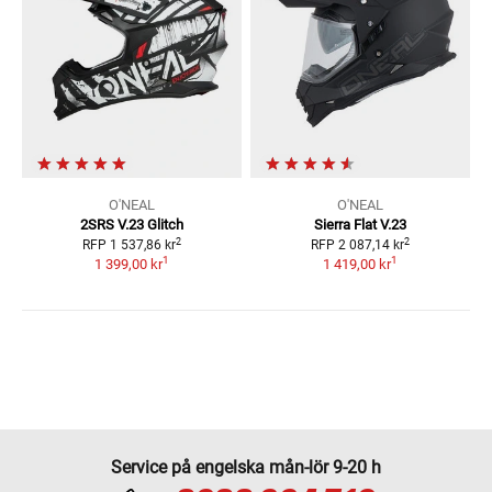
O'NEAL
O'NEAL
2SRS V.23 Glitch
Sierra Flat V.23
2
2
RFP
1 537,86 kr
RFP
2 087,14 kr
1
1
1 399,00 kr
1 419,00 kr
Service på engelska mån-lör 9-20 h