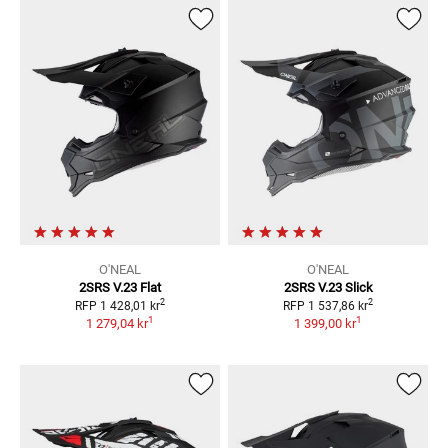
O'NEAL
O'NEAL
2SRS V.23 Flat
2SRS V.23 Slick
2
2
RFP
1 428,01 kr
RFP
1 537,86 kr
1
1
1 279,04 kr
1 399,00 kr