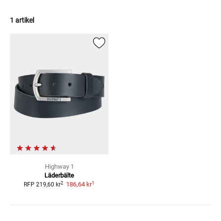
1 artikel
Highway 1
Läderbälte
1
2
186,64 kr
RFP
219,60 kr