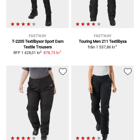
FASTWAY
FASTWAY
T-2205 Textilbyxor Sport Dam
Touring Men 211
Textilbyxa
1
Textile Trousers
från
1 537,86 kr
1
2
878,73 kr
RFP
1 428,01 kr