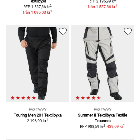
2
Textilbyxa
RFP
2 196,99 kr
1
2
från
1 537,86 kr
RFP
1 537,86 kr
1
från
1 095,03 kr
FASTWAY
FASTWAY
Touring Men 201
Textilbyxa
Summer II Textilbyxa
Textile
1
2 196,99 kr
Trousers
1
2
439,09 kr
RFP
988,59 kr