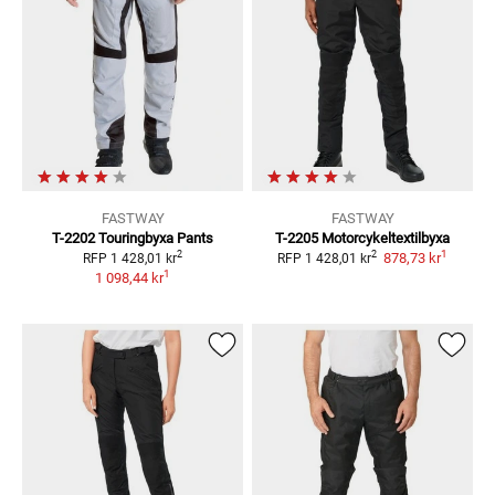
FASTWAY
FASTWAY
T-2202 Touringbyxa
Pants
T-2205
Motorcykeltextilbyxa
1
2
2
878,73 kr
RFP
1 428,01 kr
RFP
1 428,01 kr
1
1 098,44 kr