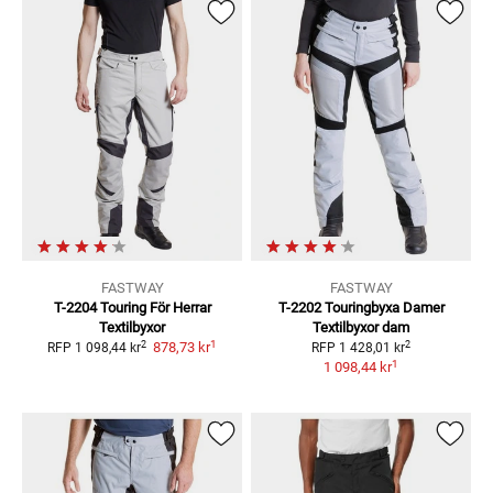
FASTWAY
FASTWAY
T-2204 Touring För Herrar
T-2202 Touringbyxa Damer
Textilbyxor
Textilbyxor dam
1
2
2
878,73 kr
RFP
1 098,44 kr
RFP
1 428,01 kr
1
1 098,44 kr