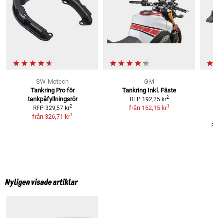
SW-Motech
Givi
Tankring Pro
för
Tankring Inkl. Fäste
2
tankpåfyllningsrör
RFP
192,25 kr
1
2
från
152,15 kr
RFP
329,57 kr
1
från
326,71 kr
R
Nyligen visade artiklar